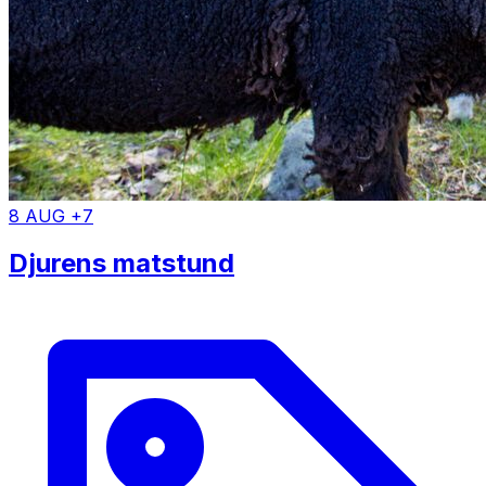
8 AUG +7
Djurens matstund