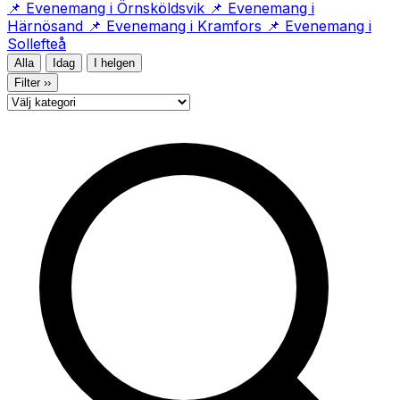
(öppnas i ny flik)
📌
Evenemang i Örnsköldsvik
📌
Evenemang i
(öppnas i ny flik)
(öppnas i ny flik)
Härnösand
📌
Evenemang i Kramfors
📌
Evenemang i
(öppnas i ny flik)
Sollefteå
Alla
Idag
I helgen
Filter
››
Kategori
Sök evenemang