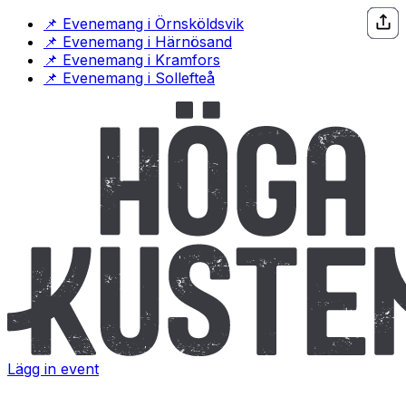
Hoppa till innehåll
(öppnas i ny flik)
📌
Evenemang i Örnsköldsvik
(öppnas i ny flik)
📌
Evenemang i Härnösand
(öppnas i ny flik)
📌
Evenemang i Kramfors
(öppnas i ny flik)
📌
Evenemang i Sollefteå
Lägg in event