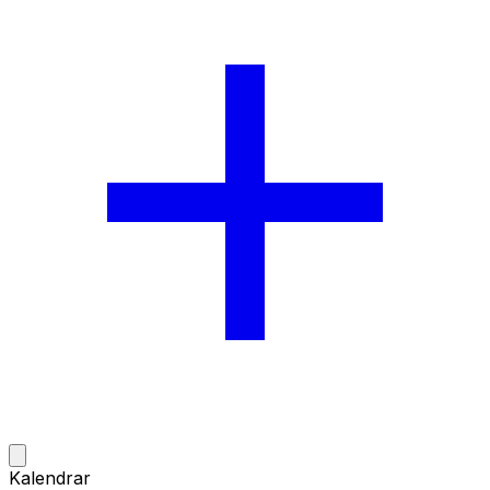
Öppna meny
Kalendrar