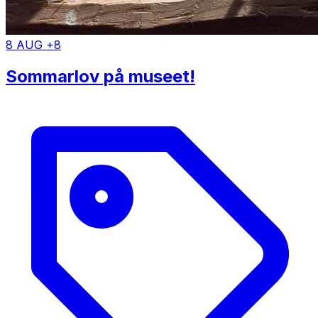
8 AUG +8
Sommarlov på museet!