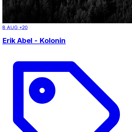
8 AUG +20
Erik Abel - Kolonin