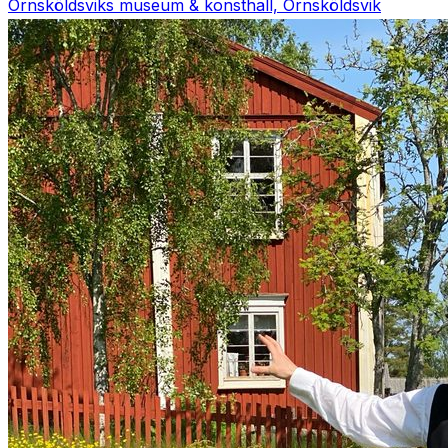
Örnsköldsviks museum & konsthall, Örnsköldsvik
Evenemangslista