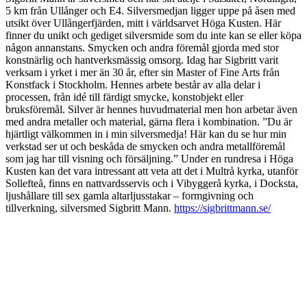
5 km från Ullånger och E4. Silversmedjan ligger uppe på åsen med
utsikt över Ullångerfjärden, mitt i världsarvet Höga Kusten. Här
finner du unikt och gediget silversmide som du inte kan se eller köpa
någon annanstans. Smycken och andra föremål gjorda med stor
konstnärlig och hantverksmässig omsorg. Idag har Sigbritt varit
verksam i yrket i mer än 30 år, efter sin Master of Fine Arts från
Konstfack i Stockholm. Hennes arbete består av alla delar i
processen, från idé till färdigt smycke, konstobjekt eller
bruksföremål. Silver är hennes huvudmaterial men hon arbetar även
med andra metaller och material, gärna flera i kombination. ”Du är
hjärtligt välkommen in i min silversmedja! Här kan du se hur min
verkstad ser ut och beskåda de smycken och andra metallföremål
som jag har till visning och försäljning.” Under en rundresa i Höga
Kusten kan det vara intressant att veta att det i Multrå kyrka, utanför
Sollefteå, finns en nattvardsservis och i Vibyggerå kyrka, i Docksta,
ljushållare till sex gamla altarljusstakar – formgivning och
tillverkning, silversmed Sigbritt Mann.
https://sigbrittmann.se/