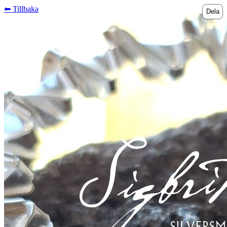
⬅︎ Tillbaka
Dela