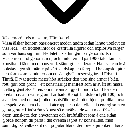
Västernorrlands museum, Härnösand
Vissa älskar honom passionerat medan andra sedan länge upplevt en
viss leda – en trötthet inför de kraftfulla figurer och explosiva färger
som var hans signum. Flertalet utställningar har genomförts i
Västernorrland genom åren, och under en tid på 1990-talet fanns en
konsthall i länet med hans verk ständigt installerade. Han satte också
bokstavligen sitt märke på vårt landskap: en färgglad betongskulptur
i en form som påminner om en slangbella reser sig invid E4:an i
Timrå. Drygt trettio meter hög sträcker den upp sina armar i blått,
rött, gult och grönt – ett konstnärligt manifest som är svårt att missa.
Detta gigantiska Y har, om inte annat, gjort honom känd för den
breda massan i vår region. I år hade Bengt Lindström fyllt 100, och
avsikten med denna jubileumsutställning är att erbjuda publiken nya
perspektiv och en chans att återupptäcka den vildsinta energi som en
gång gjorde Lindströms konst så omvälvande – att med fräscha
ögon uppskatta den envetenhet och kraftfullhet som å ena sidan
gjorde honom till paria i det översta lagret av konsteliten, men
samtidigt så välbekant och populär bland den breda publiken i hans