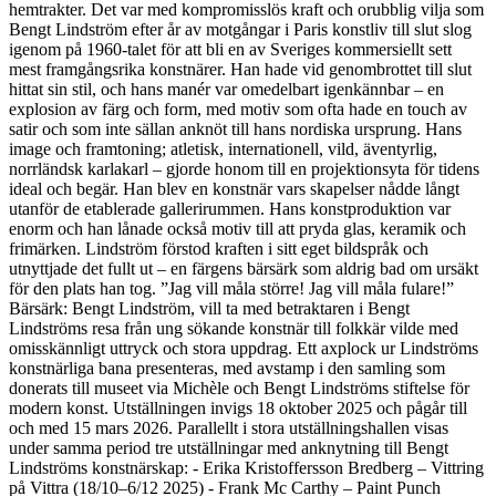
hemtrakter. Det var med kompromisslös kraft och orubblig vilja som
Bengt Lindström efter år av motgångar i Paris konstliv till slut slog
igenom på 1960-talet för att bli en av Sveriges kommersiellt sett
mest framgångsrika konstnärer. Han hade vid genombrottet till slut
hittat sin stil, och hans manér var omedelbart igenkännbar – en
explosion av färg och form, med motiv som ofta hade en touch av
satir och som inte sällan anknöt till hans nordiska ursprung. Hans
image och framtoning; atletisk, internationell, vild, äventyrlig,
norrländsk karlakarl – gjorde honom till en projektionsyta för tidens
ideal och begär. Han blev en konstnär vars skapelser nådde långt
utanför de etablerade gallerirummen. Hans konstproduktion var
enorm och han lånade också motiv till att pryda glas, keramik och
frimärken. Lindström förstod kraften i sitt eget bildspråk och
utnyttjade det fullt ut – en färgens bärsärk som aldrig bad om ursäkt
för den plats han tog. ”Jag vill måla större! Jag vill måla fulare!”
Bärsärk: Bengt Lindström, vill ta med betraktaren i Bengt
Lindströms resa från ung sökande konstnär till folkkär vilde med
omisskännligt uttryck och stora uppdrag. Ett axplock ur Lindströms
konstnärliga bana presenteras, med avstamp i den samling som
donerats till museet via Michèle och Bengt Lindströms stiftelse för
modern konst. Utställningen invigs 18 oktober 2025 och pågår till
och med 15 mars 2026. Parallellt i stora utställningshallen visas
under samma period tre utställningar med anknytning till Bengt
Lindströms konstnärskap: - Erika Kristoffersson Bredberg – Vittring
på Vittra (18/10–6/12 2025) - Frank Mc Carthy – Paint Punch