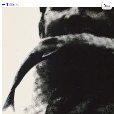
⬅︎ Tillbaka
Dela