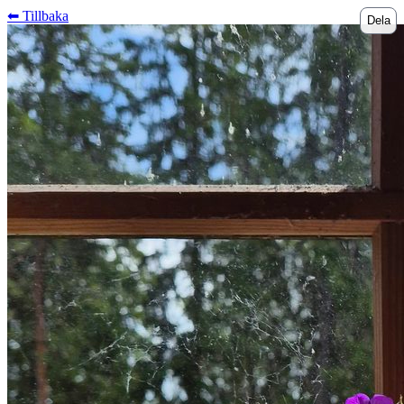
⬅︎ Tillbaka
Dela