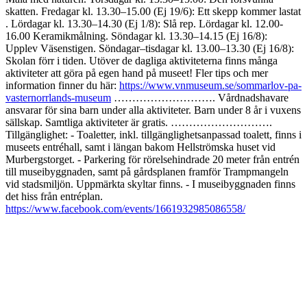
skatten​​. Fredagar kl. 13.30–15.00 (Ej 19/6): Ett skepp kommer lastat​
. Lördagar kl. 13.30–14.30 (Ej 1/8): Slå rep​​. Lördagar kl. 12.00-
16.00 Keramikmålning. Söndagar kl. 13.30–14.15 (Ej 16/8):
Upplev Väsenstigen. Söndagar–tisdagar kl. 13.00–13.30 (Ej 16/8):
Skolan förr i tiden​​. Utöver de dagliga aktiviteterna finns många
aktiviteter att göra på egen hand på museet! Fler tips och mer
information finner du här:
https://www.vnmuseum.se/sommarlov-pa-
vasternorrlands-museum
………………………. Vårdnadshavare
ansvarar för sina barn under alla aktiviteter. Barn under 8 år i vuxens
sällskap. Samtliga aktiviteter är gratis. ……………………….
Tillgänglighet: - Toaletter, inkl. tillgänglighetsanpassad toalett, finns i
museets entréhall, samt i längan bakom Hellströmska huset vid
Murbergstorget. - Parkering för rörelsehindrade 20 meter från entrén
till museibyggnaden, samt på gårdsplanen framför Trampmangeln
vid stadsmiljön. Uppmärkta skyltar finns. - I museibyggnaden finns
det hiss från entréplan.
https://www.facebook.com/events/1661932985086558/