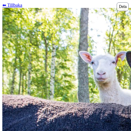
⬅︎ Tillbaka
Dela