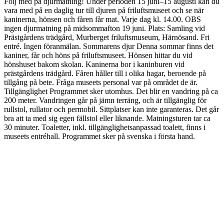
Följ med på djurmatning! Under perioden 15 juni–15 augusti kan du
vara med på en daglig tur till djuren på friluftsmuseet och se när
kaninerna, hönsen och fåren får mat. Varje dag kl. 14.00. OBS
ingen djurmatning på midsommafton 19 juni. Plats: Samling vid
Prästgårdens trädgård, Murberget friluftsmuseum, Härnösand. Fri
entré. Ingen föranmälan. Sommarens djur Denna sommar finns det
kaniner, får och höns på friluftsmuseet. Hönsen hittar du vid
hönshuset bakom skolan. Kaninerna bor i kaninburen vid
prästgårdens trädgård. Fåren håller till i olika hagar, beroende på
tillgång på bete. Fråga museets personal var på området de är.
Tillgänglighet Programmet sker utomhus. Det blir en vandring på ca
200 meter. Vandringen går på jämn terräng, och är tillgänglig för
rullstol, rullator och permobil. Sittplatser kan inte garanteras. Det går
bra att ta med sig egen fällstol eller liknande. Matningsturen tar ca
30 minuter. Toaletter, inkl. tillgänglighetsanpassad toalett, finns i
museets entréhall. Programmet sker på svenska i första hand.