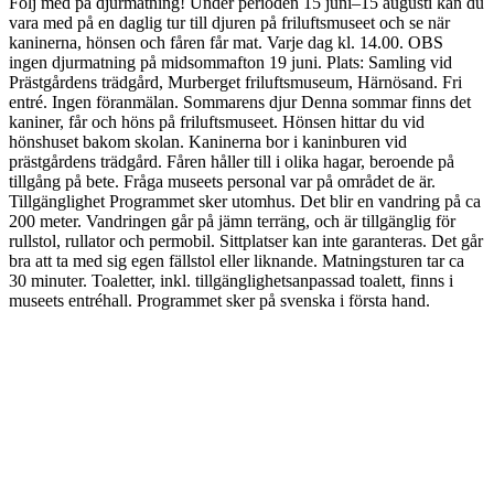
Följ med på djurmatning! Under perioden 15 juni–15 augusti kan du
vara med på en daglig tur till djuren på friluftsmuseet och se när
kaninerna, hönsen och fåren får mat. Varje dag kl. 14.00. OBS
ingen djurmatning på midsommafton 19 juni. Plats: Samling vid
Prästgårdens trädgård, Murberget friluftsmuseum, Härnösand. Fri
entré. Ingen föranmälan. Sommarens djur Denna sommar finns det
kaniner, får och höns på friluftsmuseet. Hönsen hittar du vid
hönshuset bakom skolan. Kaninerna bor i kaninburen vid
prästgårdens trädgård. Fåren håller till i olika hagar, beroende på
tillgång på bete. Fråga museets personal var på området de är.
Tillgänglighet Programmet sker utomhus. Det blir en vandring på ca
200 meter. Vandringen går på jämn terräng, och är tillgänglig för
rullstol, rullator och permobil. Sittplatser kan inte garanteras. Det går
bra att ta med sig egen fällstol eller liknande. Matningsturen tar ca
30 minuter. Toaletter, inkl. tillgänglighetsanpassad toalett, finns i
museets entréhall. Programmet sker på svenska i första hand.