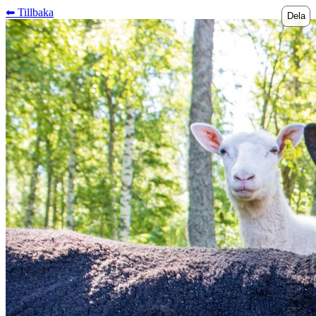
⬅︎ Tillbaka
Dela