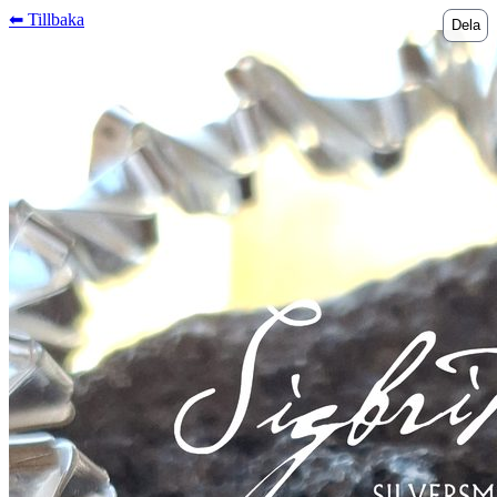
⬅︎ Tillbaka
Dela