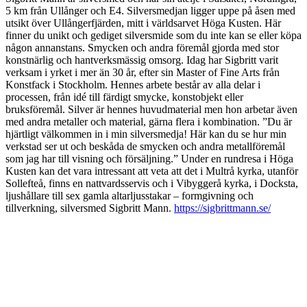
5 km från Ullånger och E4. Silversmedjan ligger uppe på åsen med
utsikt över Ullångerfjärden, mitt i världsarvet Höga Kusten. Här
finner du unikt och gediget silversmide som du inte kan se eller köpa
någon annanstans. Smycken och andra föremål gjorda med stor
konstnärlig och hantverksmässig omsorg. Idag har Sigbritt varit
verksam i yrket i mer än 30 år, efter sin Master of Fine Arts från
Konstfack i Stockholm. Hennes arbete består av alla delar i
processen, från idé till färdigt smycke, konstobjekt eller
bruksföremål. Silver är hennes huvudmaterial men hon arbetar även
med andra metaller och material, gärna flera i kombination. ”Du är
hjärtligt välkommen in i min silversmedja! Här kan du se hur min
verkstad ser ut och beskåda de smycken och andra metallföremål
som jag har till visning och försäljning.” Under en rundresa i Höga
Kusten kan det vara intressant att veta att det i Multrå kyrka, utanför
Sollefteå, finns en nattvardsservis och i Vibyggerå kyrka, i Docksta,
ljushållare till sex gamla altarljusstakar – formgivning och
tillverkning, silversmed Sigbritt Mann.
https://sigbrittmann.se/