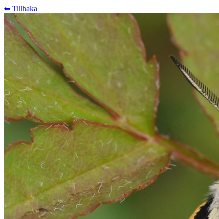
⬅︎ Tillbaka