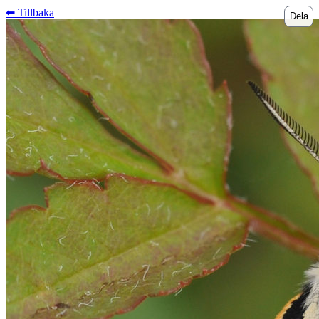
⬅︎ Tillbaka
Dela