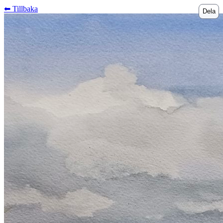
⬅︎ Tillbaka
Dela