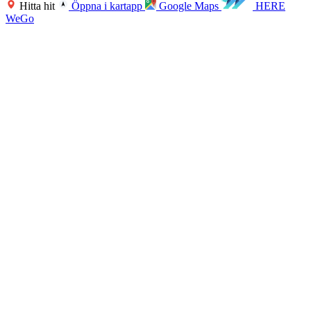
Hitta hit
Öppna i kartapp
Google Maps
HERE
WeGo