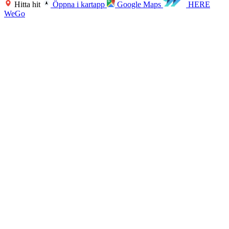
Hitta hit
Öppna i kartapp
Google Maps
HERE
WeGo