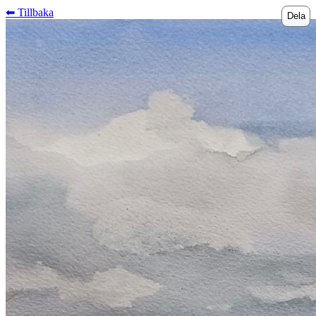
⬅︎ Tillbaka
Dela