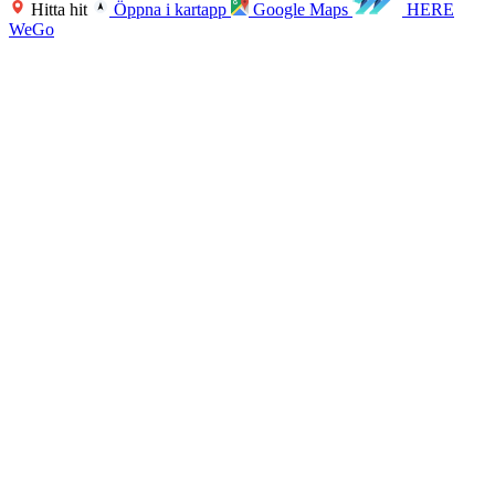
Hitta hit
Öppna i kartapp
Google Maps
HERE
WeGo