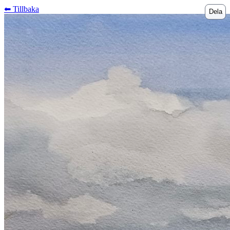
⬅︎ Tillbaka
Dela