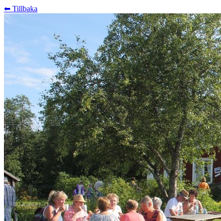
⬅︎ Tillbaka