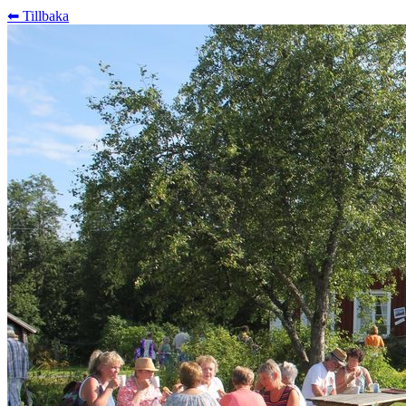
⬅︎ Tillbaka