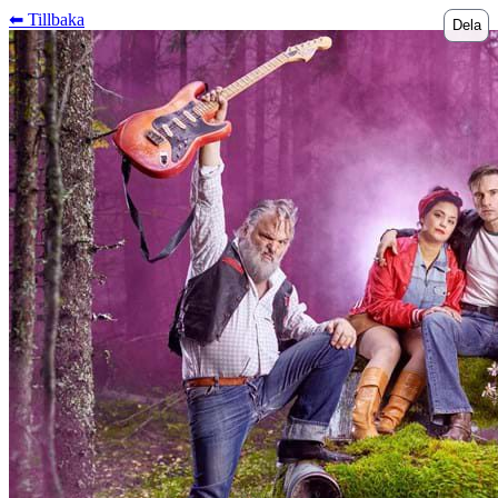
⬅︎ Tillbaka
Dela