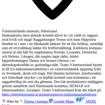
Västernorrlanda museum, Härnösand
Shakespeares mest älskade komedi kliver in i en värld av raggare,
rock'n'roll och magi! Raggarkungen Teseus och hans Hippolyta
dundrar in i stan i sin blänkande jänkare för att fira bröllop, samtidigt
som ett revysällskap laddar för festföreställning. Kärlekens kompass
snurrar åt alla håll för ungdomarna Hermia, Lysander, Demetrius
och Helena. I skogen, där magins lagar råder, strider
hippiedrottningen Titania och hennes Oberon i en
äktenskapskonflikt av gudomliga mått. Teater Västernorrland bjuder
in till En midsommarnattsdröm i en västernorrländsk tappning fylld
av livemusik, skratt och magi. Här blandas hormoner, åsnehuvuden
och förtrollade drycker i en hejdlös komedi som kulminerar i ett
raggarbröllop du sent ska glömma. Den här produktionen möjliggörs
genom samarbete med Härnösands kommun, HEMAB och
Härnösandshus. Arrangör: Teater Västernorrland Köp din biljett på:
https://entreharnosand.se/arrangemang/en-midsommarnattsdrom/
Hitta hit
Öppna i kartapp
Google Maps
HERE