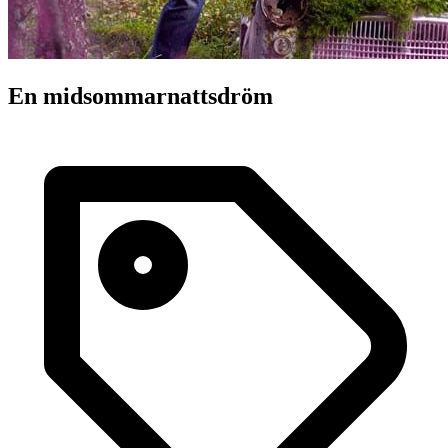
En midsommarnattsdröm