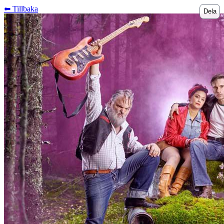
⬅︎ Tillbaka
Dela