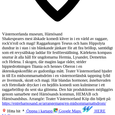
Västernorrlanda museum, Härnösand
Shakespeares mest älskade komedi kliver in i en värld av raggare,
rock'n'roll och magi! Raggarkungen Teseus och hans Hippolyta
dundrar in i stan i sin blänkande jänkare för att fira bröllop, samtidigt
som ett revysällskap laddar för festföreställning. Kärlekens kompass
snurrar åt alla håll för ungdomarna Hermia, Lysander, Demetrius
och Helena. I skogen, där magins lagar råder, strider
hippiedrottningen Titania och hennes Oberon i en
äktenskapskonflikt av gudomliga mått. Teater Västernorrland bjuder
in till En midsommarnattsdröm i en västernorrländsk tappning fylld
av livemusik, skratt och magi. Här blandas hormoner, åsnehuvuden
och förtrollade drycker i en hejdlös komedi som kulminerar i ett
raggarbröllop du sent ska glömma. Den här produktionen möjliggörs
genom samarbete med Härnösands kommun, HEMAB och
Härnösandshus. Arrangör: Teater Västernorrland Köp din biljett på:
https://entreharnosand.se/arrangemang/en-midsommarnattsdrom/
Hitta hit
Öppna i kartapp
Google Maps
HERE