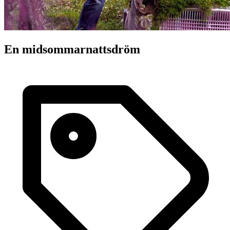
En midsommarnattsdröm