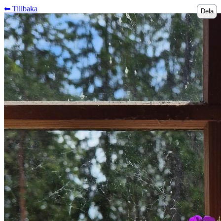
⬅︎ Tillbaka
Dela