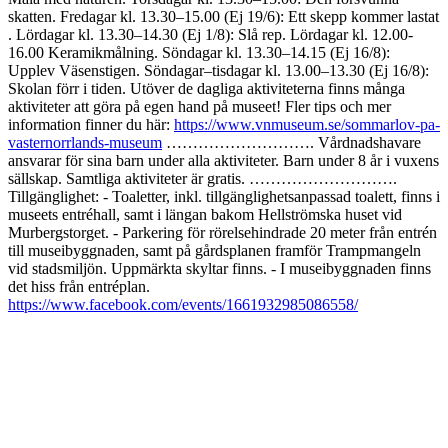
skatten​​. Fredagar kl. 13.30–15.00 (Ej 19/6): Ett skepp kommer lastat​
. Lördagar kl. 13.30–14.30 (Ej 1/8): Slå rep​​. Lördagar kl. 12.00-
16.00 Keramikmålning. Söndagar kl. 13.30–14.15 (Ej 16/8):
Upplev Väsenstigen. Söndagar–tisdagar kl. 13.00–13.30 (Ej 16/8):
Skolan förr i tiden​​. Utöver de dagliga aktiviteterna finns många
aktiviteter att göra på egen hand på museet! Fler tips och mer
information finner du här:
https://www.vnmuseum.se/sommarlov-pa-
vasternorrlands-museum
………………………. Vårdnadshavare
ansvarar för sina barn under alla aktiviteter. Barn under 8 år i vuxens
sällskap. Samtliga aktiviteter är gratis. ……………………….
Tillgänglighet: - Toaletter, inkl. tillgänglighetsanpassad toalett, finns i
museets entréhall, samt i längan bakom Hellströmska huset vid
Murbergstorget. - Parkering för rörelsehindrade 20 meter från entrén
till museibyggnaden, samt på gårdsplanen framför Trampmangeln
vid stadsmiljön. Uppmärkta skyltar finns. - I museibyggnaden finns
det hiss från entréplan.
https://www.facebook.com/events/1661932985086558/