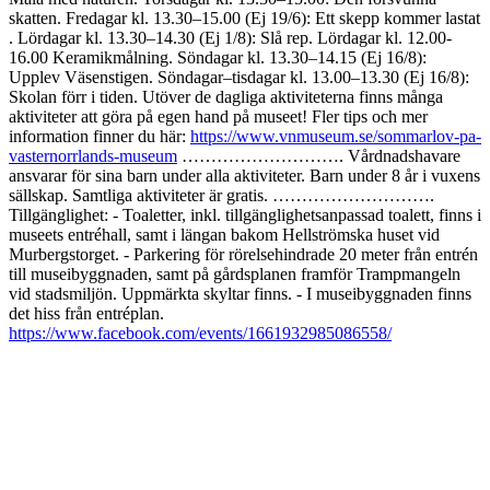
skatten​​. Fredagar kl. 13.30–15.00 (Ej 19/6): Ett skepp kommer lastat​
. Lördagar kl. 13.30–14.30 (Ej 1/8): Slå rep​​. Lördagar kl. 12.00-
16.00 Keramikmålning. Söndagar kl. 13.30–14.15 (Ej 16/8):
Upplev Väsenstigen. Söndagar–tisdagar kl. 13.00–13.30 (Ej 16/8):
Skolan förr i tiden​​. Utöver de dagliga aktiviteterna finns många
aktiviteter att göra på egen hand på museet! Fler tips och mer
information finner du här:
https://www.vnmuseum.se/sommarlov-pa-
vasternorrlands-museum
………………………. Vårdnadshavare
ansvarar för sina barn under alla aktiviteter. Barn under 8 år i vuxens
sällskap. Samtliga aktiviteter är gratis. ……………………….
Tillgänglighet: - Toaletter, inkl. tillgänglighetsanpassad toalett, finns i
museets entréhall, samt i längan bakom Hellströmska huset vid
Murbergstorget. - Parkering för rörelsehindrade 20 meter från entrén
till museibyggnaden, samt på gårdsplanen framför Trampmangeln
vid stadsmiljön. Uppmärkta skyltar finns. - I museibyggnaden finns
det hiss från entréplan.
https://www.facebook.com/events/1661932985086558/