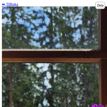
⬅︎ Tillbaka
Dela