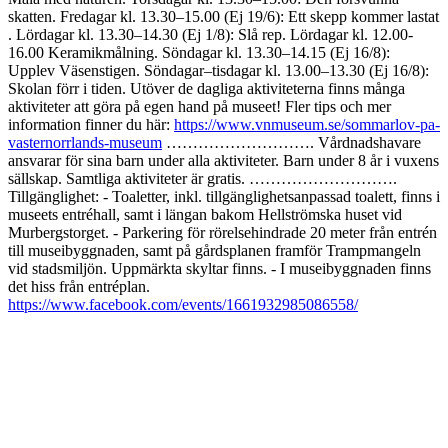
skatten​​. Fredagar kl. 13.30–15.00 (Ej 19/6): Ett skepp kommer lastat​
. Lördagar kl. 13.30–14.30 (Ej 1/8): Slå rep​​. Lördagar kl. 12.00-
16.00 Keramikmålning. Söndagar kl. 13.30–14.15 (Ej 16/8):
Upplev Väsenstigen. Söndagar–tisdagar kl. 13.00–13.30 (Ej 16/8):
Skolan förr i tiden​​. Utöver de dagliga aktiviteterna finns många
aktiviteter att göra på egen hand på museet! Fler tips och mer
information finner du här:
https://www.vnmuseum.se/sommarlov-pa-
vasternorrlands-museum
………………………. Vårdnadshavare
ansvarar för sina barn under alla aktiviteter. Barn under 8 år i vuxens
sällskap. Samtliga aktiviteter är gratis. ……………………….
Tillgänglighet: - Toaletter, inkl. tillgänglighetsanpassad toalett, finns i
museets entréhall, samt i längan bakom Hellströmska huset vid
Murbergstorget. - Parkering för rörelsehindrade 20 meter från entrén
till museibyggnaden, samt på gårdsplanen framför Trampmangeln
vid stadsmiljön. Uppmärkta skyltar finns. - I museibyggnaden finns
det hiss från entréplan.
https://www.facebook.com/events/1661932985086558/