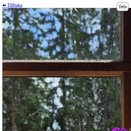
⬅︎ Tillbaka
Dela