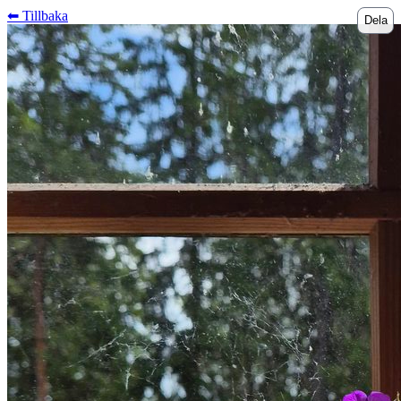
⬅︎ Tillbaka
Dela