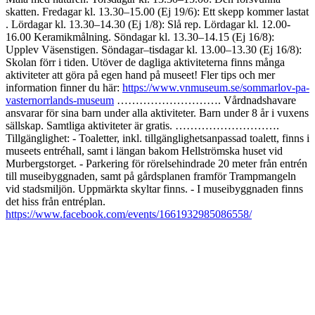
skatten​​. Fredagar kl. 13.30–15.00 (Ej 19/6): Ett skepp kommer lastat​
. Lördagar kl. 13.30–14.30 (Ej 1/8): Slå rep​​. Lördagar kl. 12.00-
16.00 Keramikmålning. Söndagar kl. 13.30–14.15 (Ej 16/8):
Upplev Väsenstigen. Söndagar–tisdagar kl. 13.00–13.30 (Ej 16/8):
Skolan förr i tiden​​. Utöver de dagliga aktiviteterna finns många
aktiviteter att göra på egen hand på museet! Fler tips och mer
information finner du här:
https://www.vnmuseum.se/sommarlov-pa-
vasternorrlands-museum
………………………. Vårdnadshavare
ansvarar för sina barn under alla aktiviteter. Barn under 8 år i vuxens
sällskap. Samtliga aktiviteter är gratis. ……………………….
Tillgänglighet: - Toaletter, inkl. tillgänglighetsanpassad toalett, finns i
museets entréhall, samt i längan bakom Hellströmska huset vid
Murbergstorget. - Parkering för rörelsehindrade 20 meter från entrén
till museibyggnaden, samt på gårdsplanen framför Trampmangeln
vid stadsmiljön. Uppmärkta skyltar finns. - I museibyggnaden finns
det hiss från entréplan.
https://www.facebook.com/events/1661932985086558/