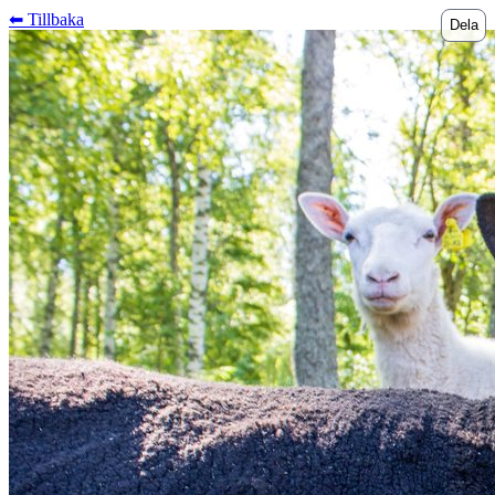
⬅︎ Tillbaka
Dela