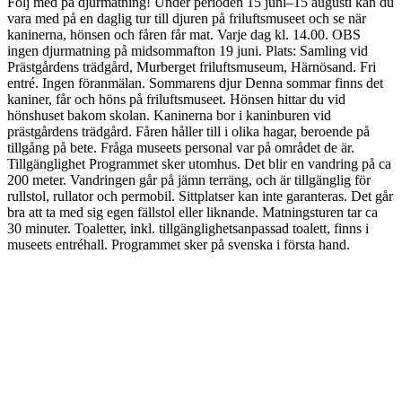
Följ med på djurmatning! Under perioden 15 juni–15 augusti kan du
vara med på en daglig tur till djuren på friluftsmuseet och se när
kaninerna, hönsen och fåren får mat. Varje dag kl. 14.00. OBS
ingen djurmatning på midsommafton 19 juni. Plats: Samling vid
Prästgårdens trädgård, Murberget friluftsmuseum, Härnösand. Fri
entré. Ingen föranmälan. Sommarens djur Denna sommar finns det
kaniner, får och höns på friluftsmuseet. Hönsen hittar du vid
hönshuset bakom skolan. Kaninerna bor i kaninburen vid
prästgårdens trädgård. Fåren håller till i olika hagar, beroende på
tillgång på bete. Fråga museets personal var på området de är.
Tillgänglighet Programmet sker utomhus. Det blir en vandring på ca
200 meter. Vandringen går på jämn terräng, och är tillgänglig för
rullstol, rullator och permobil. Sittplatser kan inte garanteras. Det går
bra att ta med sig egen fällstol eller liknande. Matningsturen tar ca
30 minuter. Toaletter, inkl. tillgänglighetsanpassad toalett, finns i
museets entréhall. Programmet sker på svenska i första hand.