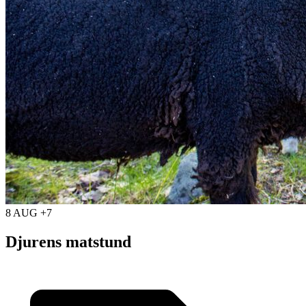
8 AUG +7
Djurens matstund