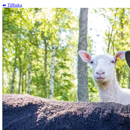
⬅︎ Tillbaka