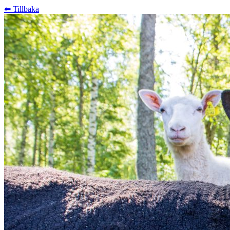
⬅︎ Tillbaka