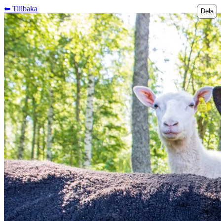
⬅︎ Tillbaka
Dela