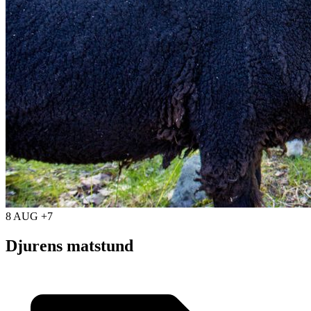
8 AUG +7
Djurens matstund