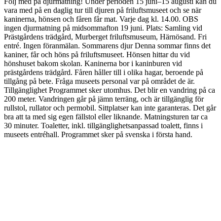
Följ med på djurmatning! Under perioden 15 juni–15 augusti kan du
vara med på en daglig tur till djuren på friluftsmuseet och se när
kaninerna, hönsen och fåren får mat. Varje dag kl. 14.00. OBS
ingen djurmatning på midsommafton 19 juni. Plats: Samling vid
Prästgårdens trädgård, Murberget friluftsmuseum, Härnösand. Fri
entré. Ingen föranmälan. Sommarens djur Denna sommar finns det
kaniner, får och höns på friluftsmuseet. Hönsen hittar du vid
hönshuset bakom skolan. Kaninerna bor i kaninburen vid
prästgårdens trädgård. Fåren håller till i olika hagar, beroende på
tillgång på bete. Fråga museets personal var på området de är.
Tillgänglighet Programmet sker utomhus. Det blir en vandring på ca
200 meter. Vandringen går på jämn terräng, och är tillgänglig för
rullstol, rullator och permobil. Sittplatser kan inte garanteras. Det går
bra att ta med sig egen fällstol eller liknande. Matningsturen tar ca
30 minuter. Toaletter, inkl. tillgänglighetsanpassad toalett, finns i
museets entréhall. Programmet sker på svenska i första hand.