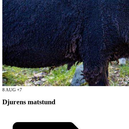
8 AUG +7
Djurens matstund