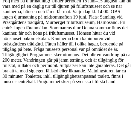
Följ med på djurmatning! Under perioden 15 juni–15 augusti kan du
vara med på en daglig tur till djuren på friluftsmuseet och se när
kaninerna, hönsen och fåren får mat. Varje dag kl. 14.00. OBS
ingen djurmatning på midsommafton 19 juni. Plats: Samling vid
Prästgårdens trädgård, Murberget friluftsmuseum, Härnösand. Fri
entré. Ingen föranmälan. Sommarens djur Denna sommar finns det
kaniner, får och höns på friluftsmuseet. Hönsen hittar du vid
hönshuset bakom skolan. Kaninerna bor i kaninburen vid
prästgårdens trädgård. Fåren håller till i olika hagar, beroende på
tillgång på bete. Fråga museets personal var på området de är.
Tillgänglighet Programmet sker utomhus. Det blir en vandring på ca
200 meter. Vandringen går på jämn terräng, och är tillgänglig för
rullstol, rullator och permobil. Sittplatser kan inte garanteras. Det går
bra att ta med sig egen fällstol eller liknande. Matningsturen tar ca
30 minuter. Toaletter, inkl. tillgänglighetsanpassad toalett, finns i
museets entréhall. Programmet sker på svenska i första hand.