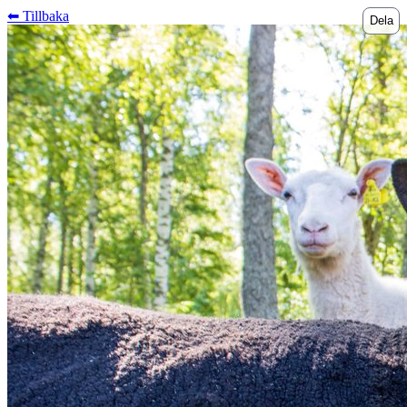
⬅︎ Tillbaka
Dela