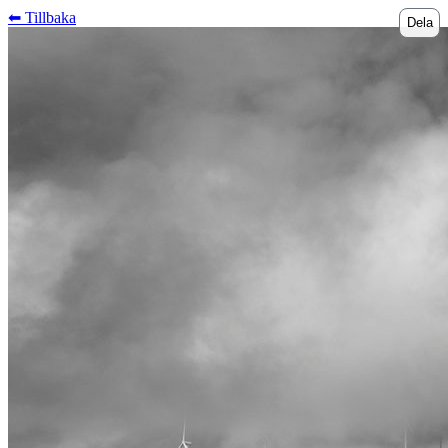
⬅︎ Tillbaka
Dela