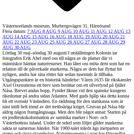
Västernorrlands museum, Murbergsvägen 31, Härnösand
Flera datum:
7 AUG
8 AUG
9 AUG
10 AUG
11 AUG
12 AUG
13
AUG
14 AUG
15 AUG
16 AUG
18 AUG
19 AUG
20 AUG
21
AUG
22 AUG
23 AUG
25 AUG
26 AUG
27 AUG
28 AUG
29
AUG
30 AUG
Lördag 30 maj–söndag 30 augusti I utställningen Kolonin tar
fotografen Erik Abel med oss till några av de platser där vi
människor hämtar naturresurser. Han låter oss möta dem som har en
relation till de påverkade markerna. Några av dem har flyttat hit
nyligen, andra har sina rötter här sedan tusentals år tillbaka.
Utgångspunkten är en historisk händelse: Våren 1635 får rikskansler
Axel Oxenstierna ett brev som berättar om ett silverfynd på fjället
Nása. Brevet andas hopp. Fyndet liknas vid den spanske kungens
rikedomar på andra sidan Atlanten. Med guds hjälp ska detta kunna
bli ett svenskt Västindien. En räddning för den statskassa som är
näst intill helt tömd av det trettioåriga kriget. Gruvan på Nása blir
aldrig någon framgångssaga. Men den blir något annat: Starten på
en jordbrukskolonisation av samiska marker i Norr- och
Västerbottens inland. Under de sekel som följer glider markerna
sakta ur samernas händer. När 1900-talet inleds ägs merparten av
staten och stora skogsbolag. Naturresurserna i norr har förvandlat