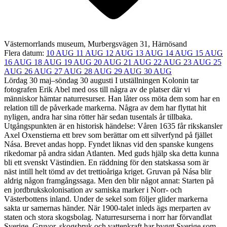
Västernorrlands museum, Murbergsvägen 31, Härnösand
Flera datum:
10 AUG
11 AUG
12 AUG
13 AUG
14 AUG
15 AUG
16 AUG
18 AUG
19 AUG
20 AUG
21 AUG
22 AUG
23 AUG
25
AUG
26 AUG
27 AUG
28 AUG
29 AUG
30 AUG
Lördag 30 maj–söndag 30 augusti I utställningen Kolonin tar
fotografen Erik Abel med oss till några av de platser där vi
människor hämtar naturresurser. Han låter oss möta dem som har en
relation till de påverkade markerna. Några av dem har flyttat hit
nyligen, andra har sina rötter här sedan tusentals år tillbaka.
Utgångspunkten är en historisk händelse: Våren 1635 får rikskansler
Axel Oxenstierna ett brev som berättar om ett silverfynd på fjället
Nása. Brevet andas hopp. Fyndet liknas vid den spanske kungens
rikedomar på andra sidan Atlanten. Med guds hjälp ska detta kunna
bli ett svenskt Västindien. En räddning för den statskassa som är
näst intill helt tömd av det trettioåriga kriget. Gruvan på Nása blir
aldrig någon framgångssaga. Men den blir något annat: Starten på
en jordbrukskolonisation av samiska marker i Norr- och
Västerbottens inland. Under de sekel som följer glider markerna
sakta ur samernas händer. När 1900-talet inleds ägs merparten av
staten och stora skogsbolag. Naturresurserna i norr har förvandlat
Sverige. Gruvor, skogsbruk och vattenkraft har byggt Sverige som