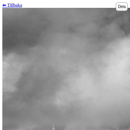
⬅︎ Tillbaka
Dela