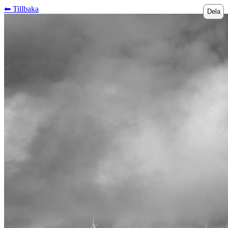
⬅︎ Tillbaka
Dela