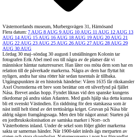
Västernorrlands museum, Murbergsvägen 31, Härnösand
Flera datum:
7 AUG
8 AUG
9 AUG
10 AUG
11 AUG
12 AUG
13
AUG
14 AUG
15 AUG
16 AUG
18 AUG
19 AUG
20 AUG
21
AUG
22 AUG
23 AUG
25 AUG
26 AUG
27 AUG
28 AUG
29
AUG
30 AUG
Lördag 30 maj–söndag 30 augusti I utställningen Kolonin tar
fotografen Erik Abel med oss till några av de platser där vi
människor hämtar naturresurser. Han låter oss möta dem som har en
relation till de påverkade markerna. Några av dem har flyttat hit
nyligen, andra har sina rötter här sedan tusentals år tillbaka.
Utgångspunkten är en historisk händelse: Våren 1635 får rikskansler
Axel Oxenstierna ett brev som berättar om ett silverfynd på fjället
Nása. Brevet andas hopp. Fyndet liknas vid den spanske kungens
rikedomar på andra sidan Atlanten. Med guds hjälp ska detta kunna
bli ett svenskt Västindien. En räddning för den statskassa som är
näst intill helt tömd av det trettioåriga kriget. Gruvan på Nása blir
aldrig någon framgångssaga. Men den blir något annat: Starten på
en jordbrukskolonisation av samiska marker i Norr- och
Västerbottens inland. Under de sekel som följer glider markerna
sakta ur samernas händer. När 1900-talet inleds ägs merparten av
staten och stora skogsbolag. Naturresurserna i norr har förvandlat