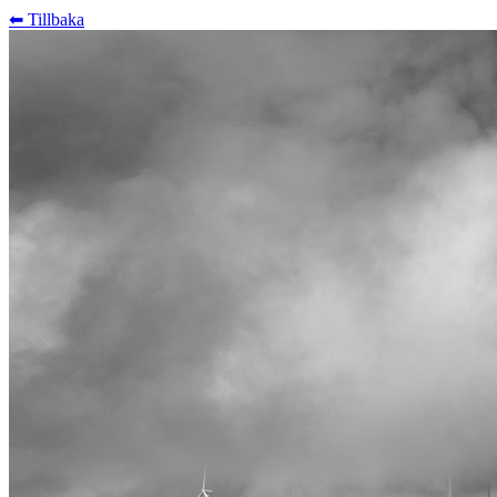
⬅︎ Tillbaka