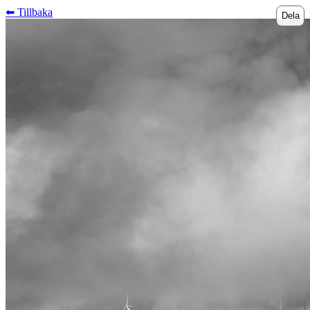
⬅︎ Tillbaka
Dela