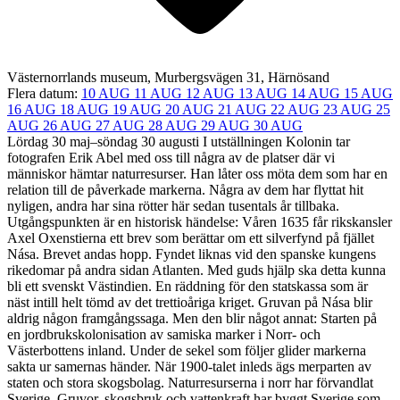
Västernorrlands museum, Murbergsvägen 31, Härnösand
Flera datum:
10 AUG
11 AUG
12 AUG
13 AUG
14 AUG
15 AUG
16 AUG
18 AUG
19 AUG
20 AUG
21 AUG
22 AUG
23 AUG
25
AUG
26 AUG
27 AUG
28 AUG
29 AUG
30 AUG
Lördag 30 maj–söndag 30 augusti I utställningen Kolonin tar
fotografen Erik Abel med oss till några av de platser där vi
människor hämtar naturresurser. Han låter oss möta dem som har en
relation till de påverkade markerna. Några av dem har flyttat hit
nyligen, andra har sina rötter här sedan tusentals år tillbaka.
Utgångspunkten är en historisk händelse: Våren 1635 får rikskansler
Axel Oxenstierna ett brev som berättar om ett silverfynd på fjället
Nása. Brevet andas hopp. Fyndet liknas vid den spanske kungens
rikedomar på andra sidan Atlanten. Med guds hjälp ska detta kunna
bli ett svenskt Västindien. En räddning för den statskassa som är
näst intill helt tömd av det trettioåriga kriget. Gruvan på Nása blir
aldrig någon framgångssaga. Men den blir något annat: Starten på
en jordbrukskolonisation av samiska marker i Norr- och
Västerbottens inland. Under de sekel som följer glider markerna
sakta ur samernas händer. När 1900-talet inleds ägs merparten av
staten och stora skogsbolag. Naturresurserna i norr har förvandlat
Sverige. Gruvor, skogsbruk och vattenkraft har byggt Sverige som