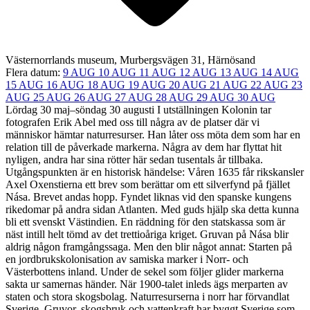
Västernorrlands museum, Murbergsvägen 31, Härnösand
Flera datum:
9 AUG
10 AUG
11 AUG
12 AUG
13 AUG
14 AUG
15 AUG
16 AUG
18 AUG
19 AUG
20 AUG
21 AUG
22 AUG
23
AUG
25 AUG
26 AUG
27 AUG
28 AUG
29 AUG
30 AUG
Lördag 30 maj–söndag 30 augusti I utställningen Kolonin tar
fotografen Erik Abel med oss till några av de platser där vi
människor hämtar naturresurser. Han låter oss möta dem som har en
relation till de påverkade markerna. Några av dem har flyttat hit
nyligen, andra har sina rötter här sedan tusentals år tillbaka.
Utgångspunkten är en historisk händelse: Våren 1635 får rikskansler
Axel Oxenstierna ett brev som berättar om ett silverfynd på fjället
Nása. Brevet andas hopp. Fyndet liknas vid den spanske kungens
rikedomar på andra sidan Atlanten. Med guds hjälp ska detta kunna
bli ett svenskt Västindien. En räddning för den statskassa som är
näst intill helt tömd av det trettioåriga kriget. Gruvan på Nása blir
aldrig någon framgångssaga. Men den blir något annat: Starten på
en jordbrukskolonisation av samiska marker i Norr- och
Västerbottens inland. Under de sekel som följer glider markerna
sakta ur samernas händer. När 1900-talet inleds ägs merparten av
staten och stora skogsbolag. Naturresurserna i norr har förvandlat
Sverige. Gruvor, skogsbruk och vattenkraft har byggt Sverige som