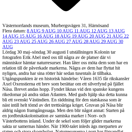
Västernorrlands museum, Murbergsvägen 31, Härnösand
Flera datum:
8 AUG
9 AUG
10 AUG
11 AUG
12 AUG
13 AUG
14 AUG
15 AUG
16 AUG
18 AUG
19 AUG
20 AUG
21 AUG
22
AUG
23 AUG
25 AUG
26 AUG
27 AUG
28 AUG
29 AUG
30
AUG
Lördag 30 maj–söndag 30 augusti I utställningen Kolonin tar
fotografen Erik Abel med oss till några av de platser där vi
människor hämtar naturresurser. Han låter oss möta dem som har en
relation till de påverkade markerna. Några av dem har flyttat hit
nyligen, andra har sina rötter här sedan tusentals år tillbaka.
Utgångspunkten är en historisk händelse: Våren 1635 får rikskansler
Axel Oxenstierna ett brev som berättar om ett silverfynd på fjället
Nása. Brevet andas hopp. Fyndet liknas vid den spanske kungens
rikedomar på andra sidan Atlanten. Med guds hjälp ska detta kunna
bli ett svenskt Västindien. En räddning för den statskassa som är
näst intill helt tömd av det trettioåriga kriget. Gruvan på Nása blir
aldrig någon framgångssaga. Men den blir något annat: Starten på
en jordbrukskolonisation av samiska marker i Norr- och
Västerbottens inland. Under de sekel som följer glider markerna
sakta ur samernas händer. När 1900-talet inleds ägs merparten av
staten och stora skogsbolag. Naturresurserna i norr har förvandlat