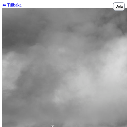
⬅︎ Tillbaka
Dela