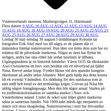
Västernorrlands museum, Murbergsvägen 31, Härnösand
Flera datum:
9 AUG
10 AUG
11 AUG
12 AUG
13 AUG
14 AUG
15 AUG
16 AUG
18 AUG
19 AUG
20 AUG
21 AUG
22 AUG
23
AUG
25 AUG
26 AUG
27 AUG
28 AUG
29 AUG
30 AUG
Lördag 30 maj–söndag 30 augusti I utställningen Kolonin tar
fotografen Erik Abel med oss till några av de platser där vi
människor hämtar naturresurser. Han låter oss möta dem som har en
relation till de påverkade markerna. Några av dem har flyttat hit
nyligen, andra har sina rötter här sedan tusentals år tillbaka.
Utgångspunkten är en historisk händelse: Våren 1635 får rikskansler
Axel Oxenstierna ett brev som berättar om ett silverfynd på fjället
Nása. Brevet andas hopp. Fyndet liknas vid den spanske kungens
rikedomar på andra sidan Atlanten. Med guds hjälp ska detta kunna
bli ett svenskt Västindien. En räddning för den statskassa som är
näst intill helt tömd av det trettioåriga kriget. Gruvan på Nása blir
aldrig någon framgångssaga. Men den blir något annat: Starten på
en jordbrukskolonisation av samiska marker i Norr- och
Västerbottens inland. Under de sekel som följer glider markerna
sakta ur samernas händer. När 1900-talet inleds ägs merparten av
staten och stora skogsbolag. Naturresurserna i norr har förvandlat
Sverige. Gruvor, skogsbruk och vattenkraft har byggt Sverige som