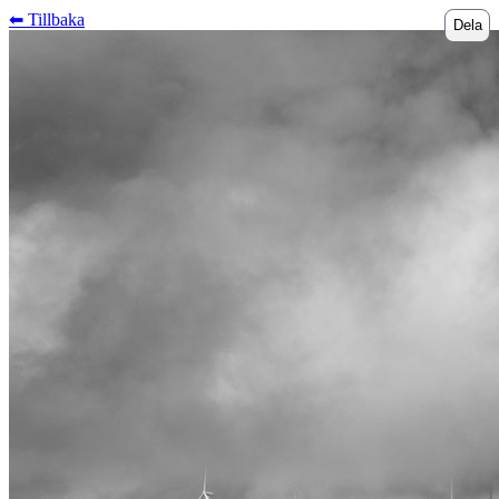
⬅︎ Tillbaka
Dela