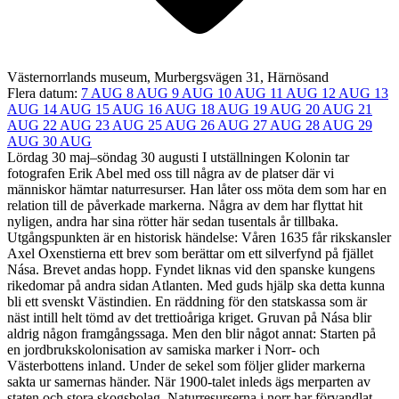
Västernorrlands museum, Murbergsvägen 31, Härnösand
Flera datum:
7 AUG
8 AUG
9 AUG
10 AUG
11 AUG
12 AUG
13
AUG
14 AUG
15 AUG
16 AUG
18 AUG
19 AUG
20 AUG
21
AUG
22 AUG
23 AUG
25 AUG
26 AUG
27 AUG
28 AUG
29
AUG
30 AUG
Lördag 30 maj–söndag 30 augusti I utställningen Kolonin tar
fotografen Erik Abel med oss till några av de platser där vi
människor hämtar naturresurser. Han låter oss möta dem som har en
relation till de påverkade markerna. Några av dem har flyttat hit
nyligen, andra har sina rötter här sedan tusentals år tillbaka.
Utgångspunkten är en historisk händelse: Våren 1635 får rikskansler
Axel Oxenstierna ett brev som berättar om ett silverfynd på fjället
Nása. Brevet andas hopp. Fyndet liknas vid den spanske kungens
rikedomar på andra sidan Atlanten. Med guds hjälp ska detta kunna
bli ett svenskt Västindien. En räddning för den statskassa som är
näst intill helt tömd av det trettioåriga kriget. Gruvan på Nása blir
aldrig någon framgångssaga. Men den blir något annat: Starten på
en jordbrukskolonisation av samiska marker i Norr- och
Västerbottens inland. Under de sekel som följer glider markerna
sakta ur samernas händer. När 1900-talet inleds ägs merparten av
staten och stora skogsbolag. Naturresurserna i norr har förvandlat