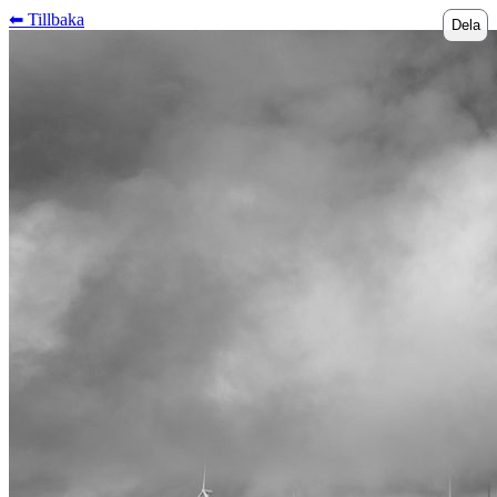
⬅︎ Tillbaka
Dela