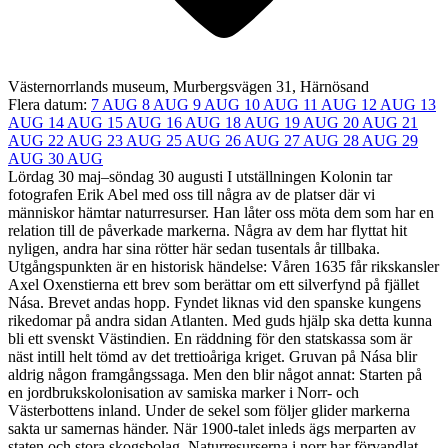
Västernorrlands museum, Murbergsvägen 31, Härnösand
Flera datum:
7 AUG
8 AUG
9 AUG
10 AUG
11 AUG
12 AUG
13
AUG
14 AUG
15 AUG
16 AUG
18 AUG
19 AUG
20 AUG
21
AUG
22 AUG
23 AUG
25 AUG
26 AUG
27 AUG
28 AUG
29
AUG
30 AUG
Lördag 30 maj–söndag 30 augusti I utställningen Kolonin tar
fotografen Erik Abel med oss till några av de platser där vi
människor hämtar naturresurser. Han låter oss möta dem som har en
relation till de påverkade markerna. Några av dem har flyttat hit
nyligen, andra har sina rötter här sedan tusentals år tillbaka.
Utgångspunkten är en historisk händelse: Våren 1635 får rikskansler
Axel Oxenstierna ett brev som berättar om ett silverfynd på fjället
Nása. Brevet andas hopp. Fyndet liknas vid den spanske kungens
rikedomar på andra sidan Atlanten. Med guds hjälp ska detta kunna
bli ett svenskt Västindien. En räddning för den statskassa som är
näst intill helt tömd av det trettioåriga kriget. Gruvan på Nása blir
aldrig någon framgångssaga. Men den blir något annat: Starten på
en jordbrukskolonisation av samiska marker i Norr- och
Västerbottens inland. Under de sekel som följer glider markerna
sakta ur samernas händer. När 1900-talet inleds ägs merparten av
staten och stora skogsbolag. Naturresurserna i norr har förvandlat