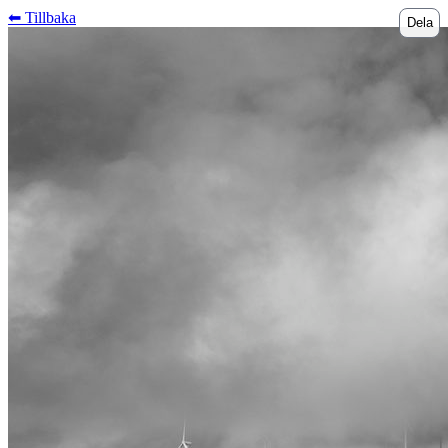
⬅︎ Tillbaka
Dela