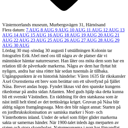
Västernorrlands museum, Murbergsvägen 31, Härnösand
Flera datum:
7 AUG
8 AUG
9 AUG
10 AUG
11 AUG
12 AUG
13
AUG
14 AUG
15 AUG
16 AUG
18 AUG
19 AUG
20 AUG
21
AUG
22 AUG
23 AUG
25 AUG
26 AUG
27 AUG
28 AUG
29
AUG
30 AUG
Lördag 30 maj–söndag 30 augusti I utställningen Kolonin tar
fotografen Erik Abel med oss till några av de platser där vi
människor hämtar naturresurser. Han låter oss möta dem som har en
relation till de påverkade markerna. Några av dem har flyttat hit
nyligen, andra har sina rötter här sedan tusentals år tillbaka.
Utgångspunkten är en historisk händelse: Våren 1635 får rikskansler
Axel Oxenstierna ett brev som berättar om ett silverfynd på fjället
Nása. Brevet andas hopp. Fyndet liknas vid den spanske kungens
rikedomar på andra sidan Atlanten. Med guds hjälp ska detta kunna
bli ett svenskt Västindien. En räddning för den statskassa som är
näst intill helt tömd av det trettioåriga kriget. Gruvan på Nása blir
aldrig någon framgångssaga. Men den blir något annat: Starten på
en jordbrukskolonisation av samiska marker i Norr- och
Västerbottens inland. Under de sekel som följer glider markerna
sakta ur samernas händer. När 1900-talet inleds ägs merparten av
staten och stora skogsbolag. Naturresurserna i norr har förvandlat