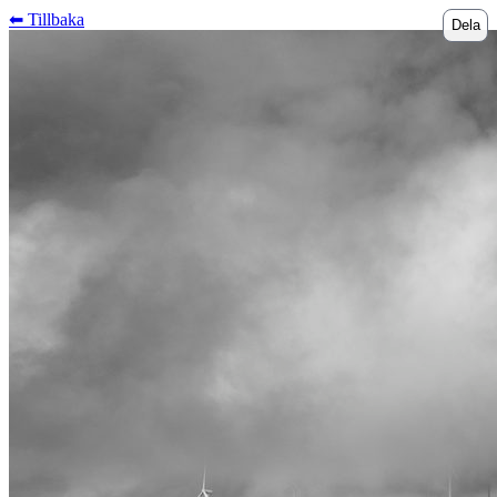
⬅︎ Tillbaka
Dela