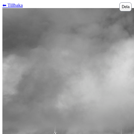
⬅︎ Tillbaka
Dela