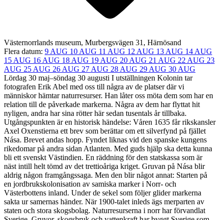
Västernorrlands museum, Murbergsvägen 31, Härnösand
Flera datum:
9 AUG
10 AUG
11 AUG
12 AUG
13 AUG
14 AUG
15 AUG
16 AUG
18 AUG
19 AUG
20 AUG
21 AUG
22 AUG
23
AUG
25 AUG
26 AUG
27 AUG
28 AUG
29 AUG
30 AUG
Lördag 30 maj–söndag 30 augusti I utställningen Kolonin tar
fotografen Erik Abel med oss till några av de platser där vi
människor hämtar naturresurser. Han låter oss möta dem som har en
relation till de påverkade markerna. Några av dem har flyttat hit
nyligen, andra har sina rötter här sedan tusentals år tillbaka.
Utgångspunkten är en historisk händelse: Våren 1635 får rikskansler
Axel Oxenstierna ett brev som berättar om ett silverfynd på fjället
Nása. Brevet andas hopp. Fyndet liknas vid den spanske kungens
rikedomar på andra sidan Atlanten. Med guds hjälp ska detta kunna
bli ett svenskt Västindien. En räddning för den statskassa som är
näst intill helt tömd av det trettioåriga kriget. Gruvan på Nása blir
aldrig någon framgångssaga. Men den blir något annat: Starten på
en jordbrukskolonisation av samiska marker i Norr- och
Västerbottens inland. Under de sekel som följer glider markerna
sakta ur samernas händer. När 1900-talet inleds ägs merparten av
staten och stora skogsbolag. Naturresurserna i norr har förvandlat
Sverige. Gruvor, skogsbruk och vattenkraft har byggt Sverige som