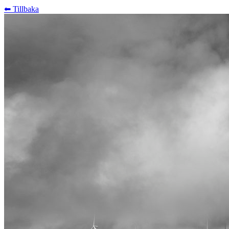
⬅︎ Tillbaka