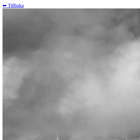
⬅︎ Tillbaka