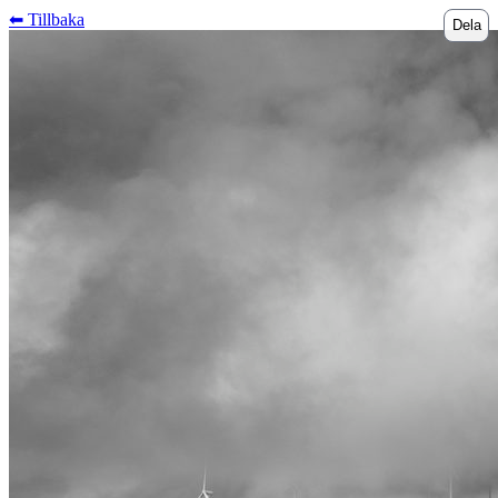
⬅︎ Tillbaka
Dela