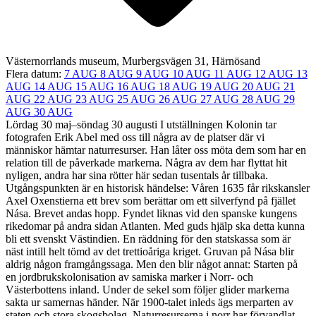
Västernorrlands museum, Murbergsvägen 31, Härnösand
Flera datum:
7 AUG
8 AUG
9 AUG
10 AUG
11 AUG
12 AUG
13
AUG
14 AUG
15 AUG
16 AUG
18 AUG
19 AUG
20 AUG
21
AUG
22 AUG
23 AUG
25 AUG
26 AUG
27 AUG
28 AUG
29
AUG
30 AUG
Lördag 30 maj–söndag 30 augusti I utställningen Kolonin tar
fotografen Erik Abel med oss till några av de platser där vi
människor hämtar naturresurser. Han låter oss möta dem som har en
relation till de påverkade markerna. Några av dem har flyttat hit
nyligen, andra har sina rötter här sedan tusentals år tillbaka.
Utgångspunkten är en historisk händelse: Våren 1635 får rikskansler
Axel Oxenstierna ett brev som berättar om ett silverfynd på fjället
Nása. Brevet andas hopp. Fyndet liknas vid den spanske kungens
rikedomar på andra sidan Atlanten. Med guds hjälp ska detta kunna
bli ett svenskt Västindien. En räddning för den statskassa som är
näst intill helt tömd av det trettioåriga kriget. Gruvan på Nása blir
aldrig någon framgångssaga. Men den blir något annat: Starten på
en jordbrukskolonisation av samiska marker i Norr- och
Västerbottens inland. Under de sekel som följer glider markerna
sakta ur samernas händer. När 1900-talet inleds ägs merparten av
staten och stora skogsbolag. Naturresurserna i norr har förvandlat